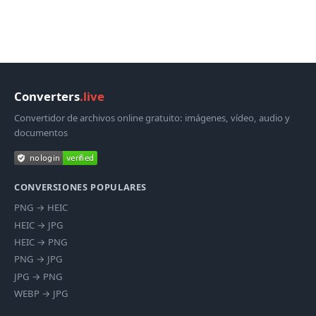
Converters
.live
Convertidor de archivos online gratuito: imágenes, vídeo, audio y
documentos
CONVERSIONES POPULARES
PNG
→
HEIC
HEIC
→
JPG
HEIC
→
PNG
PNG
→
JPG
JPG
→
PNG
WEBP
→
JPG